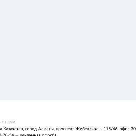
 с нами
а Казахстан, город Алматы, проспект Жибек жолы, 115/46, офис 30
8-78-54 — рекламная служба