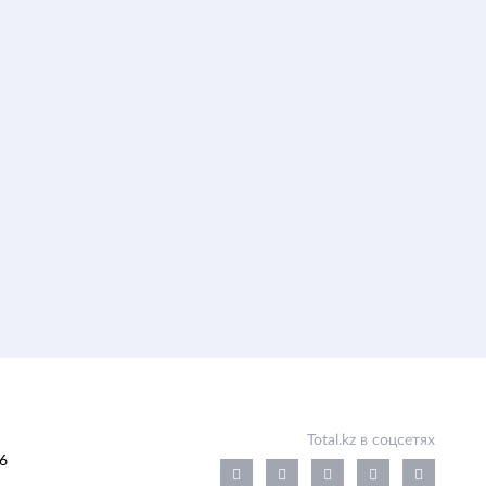
Total.kz в соцсетях
6