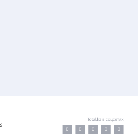
Total.kz в соцсетях
6