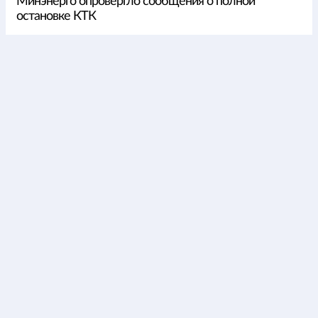
Минэнерго опровергло сообщения о полной
остановке КТК