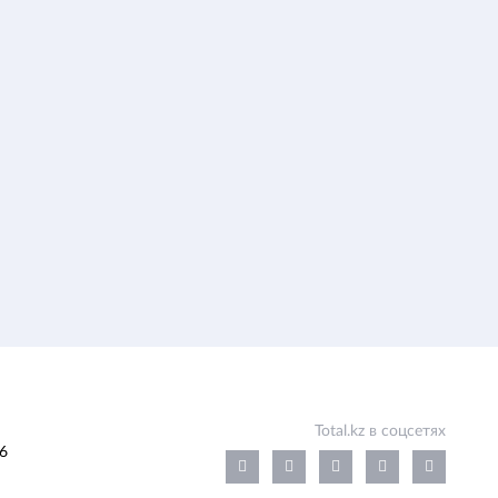
Total.kz в соцсетях
6