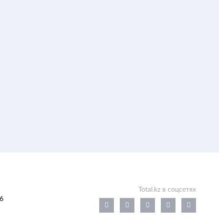
Total.kz в соцсетях
6