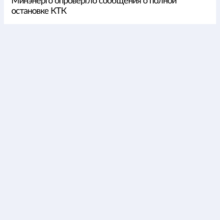
Минэнерго опровергло сообщения о полной
остановке КТК