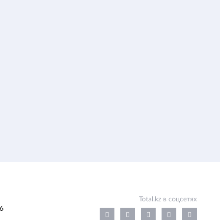
Total.kz в соцсетях
6