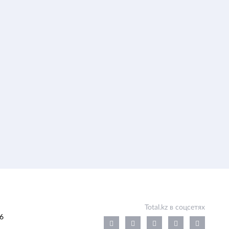
Total.kz в соцсетях
6