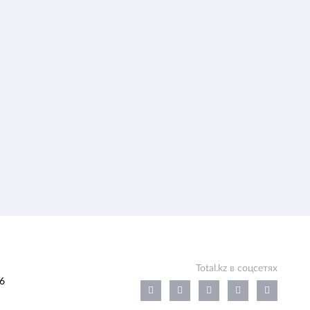
Total.kz в соцсетях
6