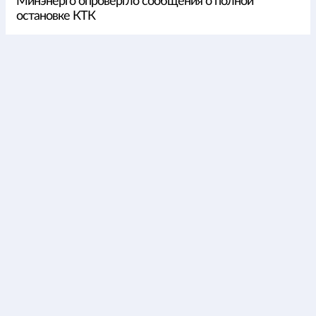
Минэнерго опровергло сообщения о полной
остановке КТК