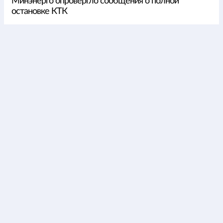
Минэнерго опровергло сообщения о полной
остановке КТК