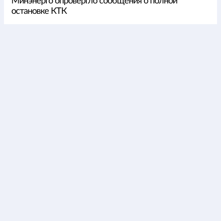
Минэнерго опровергло сообщения о полной
остановке КТК