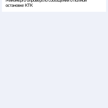
Минэнерго опровергло сообщения о полной
остановке КТК