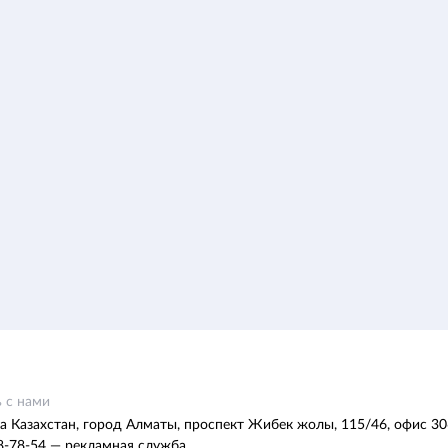
 с нами
а Казахстан, город Алматы, проспект Жибек жолы, 115/46, офис 30
8-78-54 — рекламная служба