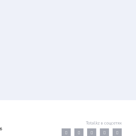
Total.kz в соцсетях
6