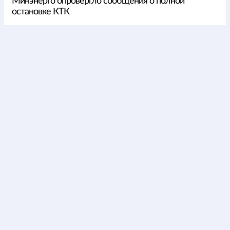
Минэнерго опровергло сообщения о полной
остановке КТК