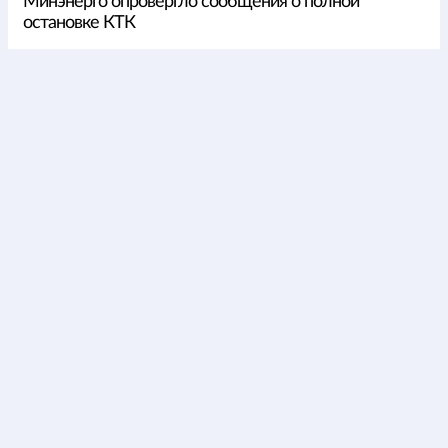
Минэнерго опровергло сообщения о полной
остановке КТК