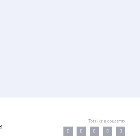
Total.kz в соцсетях
6