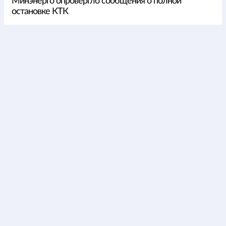
Минэнерго опровергло сообщения о полной
остановке КТК