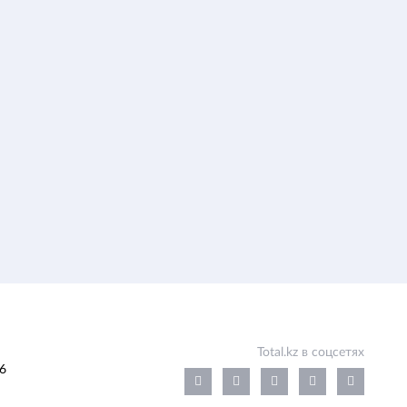
Total.kz в соцсетях
6