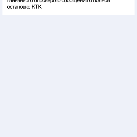
Минэнерго опровергло сообщения о полной
остановке КТК