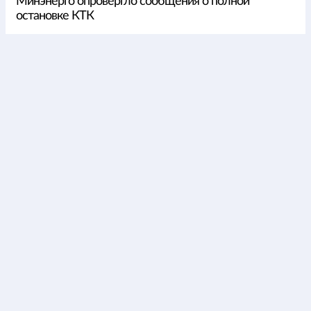
Минэнерго опровергло сообщения о полной
остановке КТК