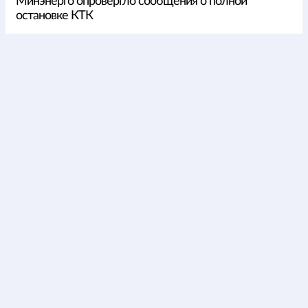
Минэнерго опровергло сообщения о полной
остановке КТК