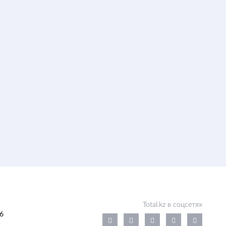
Total.kz в соцсетях
6