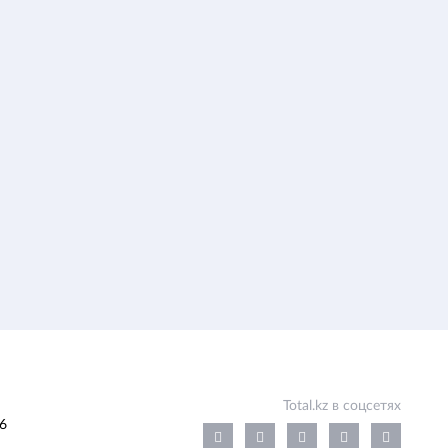
Total.kz в соцсетях
6