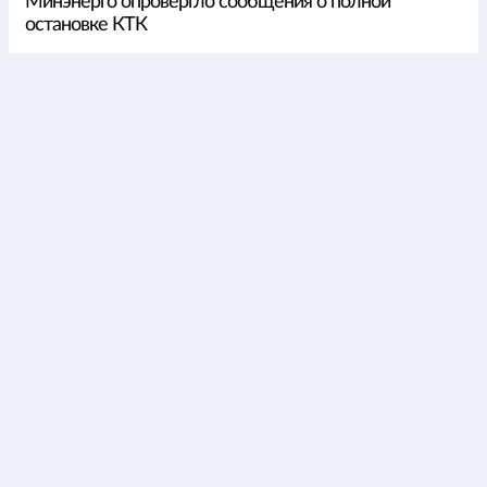
Минэнерго опровергло сообщения о полной
остановке КТК