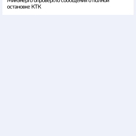
Минэнерго опровергло сообщения о полной
остановке КТК