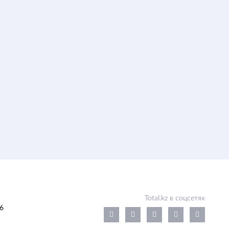
Total.kz в соцсетях
6