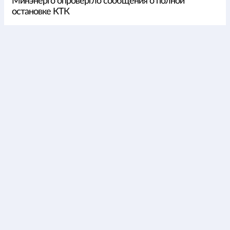
Минэнерго опровергло сообщения о полной
остановке КТК