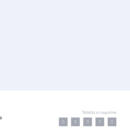
Total.kz в соцсетях
6