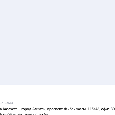
 с нами
а Казахстан, город Алматы, проспект Жибек жолы, 115/46, офис 30
8-78-54 — рекламная служба