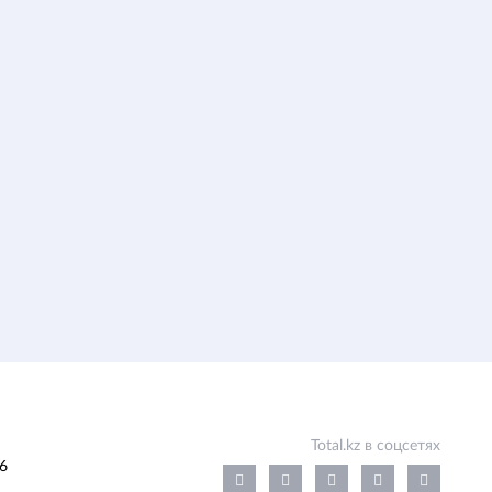
Total.kz в соцсетях
6