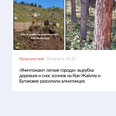
Происшествия
03 августа, 15:37
«Уничтожают легкие города»: вырубка
деревьев и снос холмов на Кок-Жайляу и
Бутаковке разозлили алматинцев