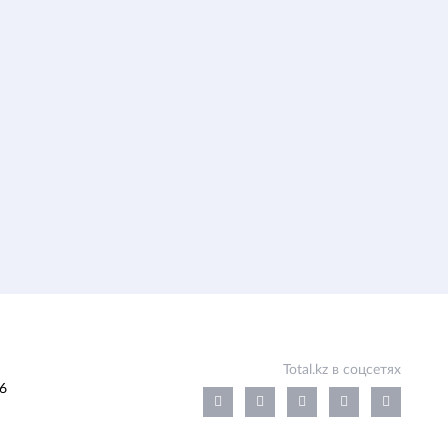
Total.kz в соцсетях
6