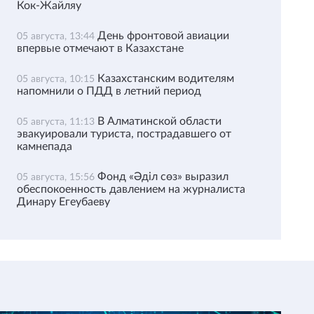
Кок-Жайляу
День фронтовой авиации
05 августа, 13:44
впервые отмечают в Казахстане
Казахстанским водителям
05 августа, 10:15
напомнили о ПДД в летний период
В Алматинской области
05 августа, 11:13
эвакуировали туриста, пострадавшего от
камнепада
Фонд «Әділ сөз» выразил
05 августа, 15:56
обеспокоенность давлением на журналиста
Динару Егеубаеву