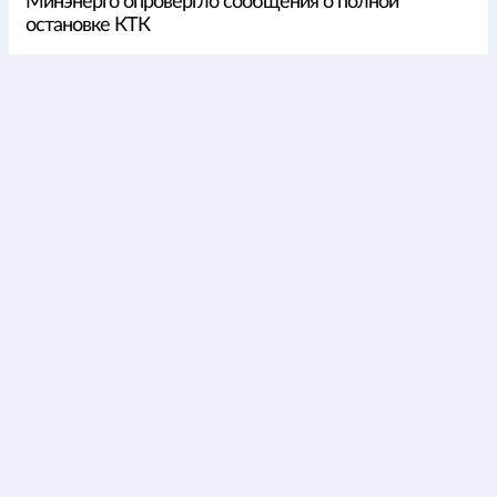
Минэнерго опровергло сообщения о полной
остановке КТК