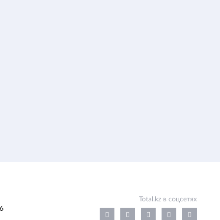
Total.kz в соцсетях
6