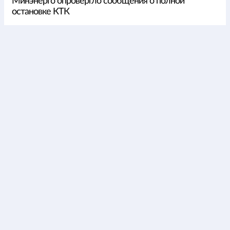
Минэнерго опровергло сообщения о полной
остановке КТК