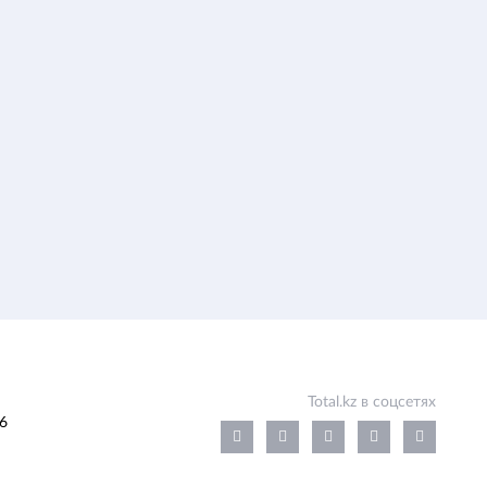
Total.kz в соцсетях
6