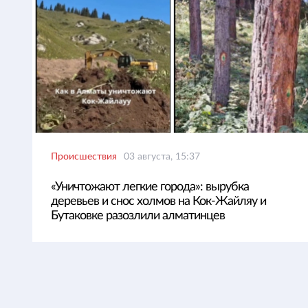
Происшествия
03 августа, 15:37
«Уничтожают легкие города»: вырубка
деревьев и снос холмов на Кок-Жайляу и
Бутаковке разозлили алматинцев