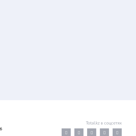
Total.kz в соцсетях
6