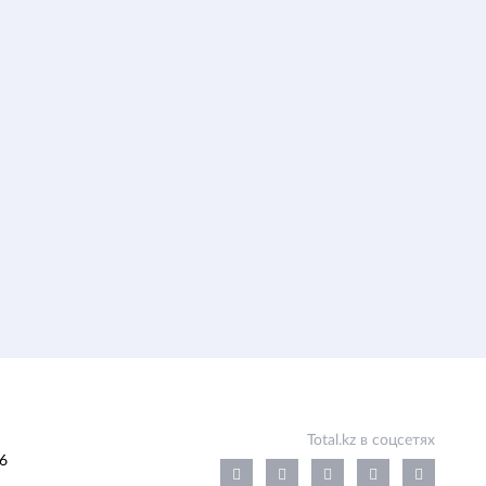
Total.kz в соцсетях
6