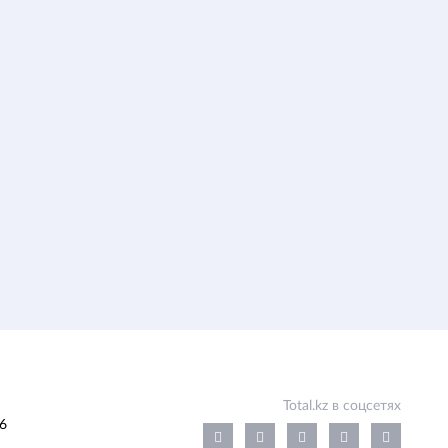
Total.kz в соцсетях
6