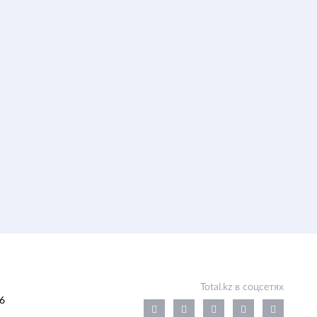
Total.kz в соцсетях
6