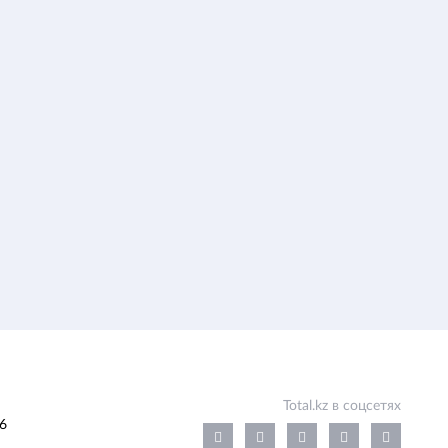
Total.kz в соцсетях
6