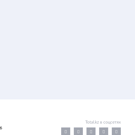
Total.kz в соцсетях
6