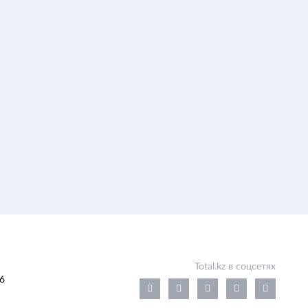
Total.kz в соцсетях
6