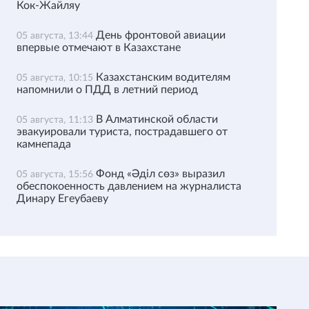
Кок-Жайляу
День фронтовой авиации
05 августа, 13:44
впервые отмечают в Казахстане
Казахстанским водителям
05 августа, 10:15
напомнили о ПДД в летний период
В Алматинской области
05 августа, 11:13
эвакуировали туриста, пострадавшего от
камнепада
Фонд «Әділ сөз» выразил
05 августа, 15:56
обеспокоенность давлением на журналиста
Динару Егеубаеву