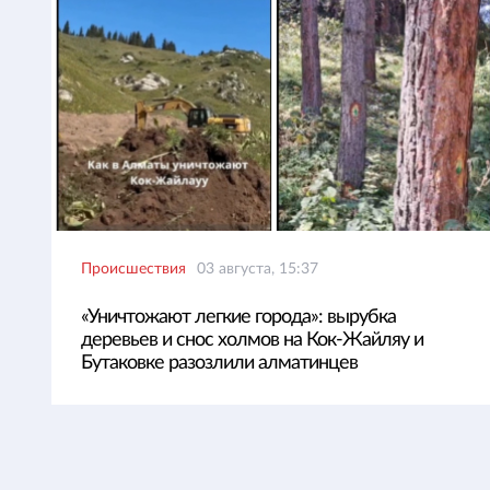
Происшествия
03 августа, 15:37
«Уничтожают легкие города»: вырубка
деревьев и снос холмов на Кок-Жайляу и
Бутаковке разозлили алматинцев