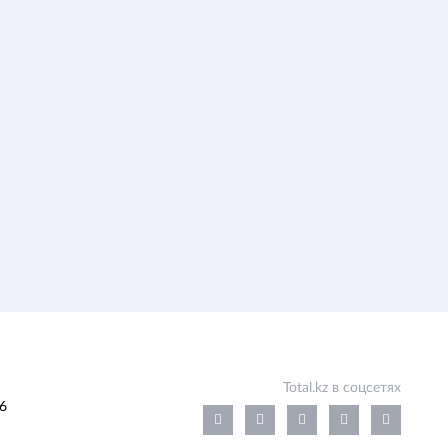
Total.kz в соцсетях
6