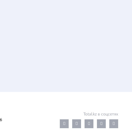
Total.kz в соцсетях
6