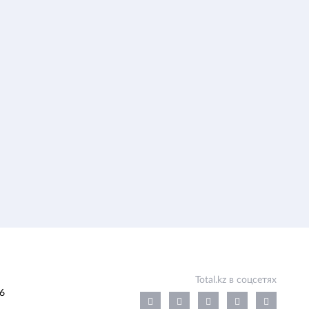
Total.kz в соцсетях
6