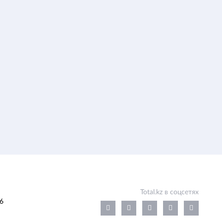
Total.kz в соцсетях
6