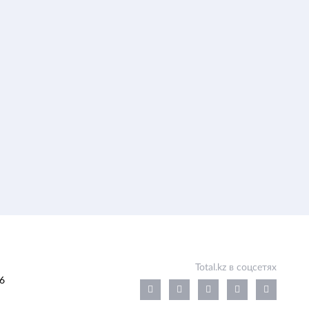
Total.kz в соцсетях
6