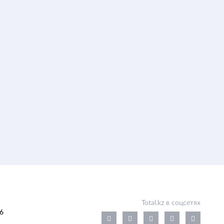
Total.kz в соцсетях
6